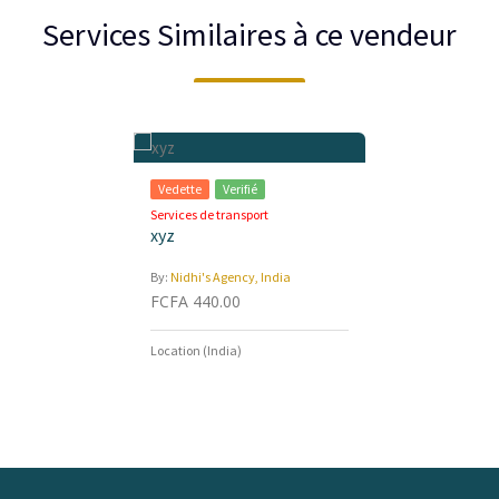
Services Similaires à ce vendeur
Vedette
Verifié
Vedette
Ve
t
Services de transport
Services de tr
xyz
xyz
India
By:
Nidhi's Agency, India
By:
Nidhi's Age
FCFA 440.00
FCFA 440.0
Location (India)
Location (Indi