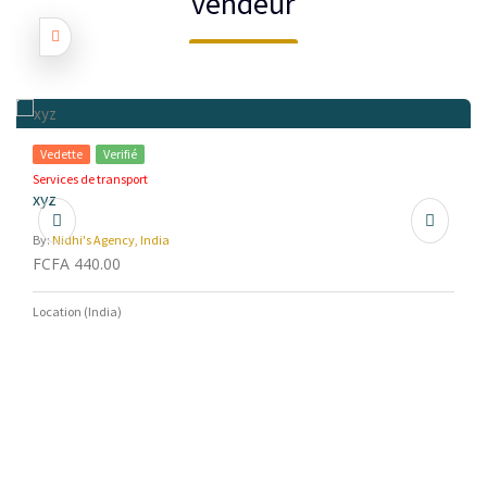
vendeur
Vedette
Verifié
Services de transport
xyz
By:
Nidhi's Agency, India
FCFA 440.00
Location (India)