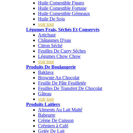
Huile Comestible Figaro
Huile Comestible Fortune
Huile Comestible Gémeaux
Huile De Soja
voir tout
Légumes Frais, Séchés Et Conservés
Artichaut
Châtaignes D'eau
Citron Séché
Feuilles De Curry Sèches
Légumes Chow Chow
voir tout
Produits De Boulangerie
Baklava
Brownie Au Chocolat
Feuille De Pâte Feuilletée
Feuilles De Transfert De Chocolat
Gâteau
voir tout
Produits Laitiers
Aliments Au Lait Malté
Babeurre
Crème De Cuisson
Crémiers à Café
Gelée De Lait