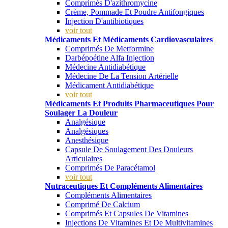
Comprimés D'azithromycine
Crème, Pommade Et Poudre Antifongiques
Injection D'antibiotiques
voir tout
Médicaments Et Médicaments Cardiovasculaires
Comprimés De Metformine
Darbépoétine Alfa Injection
Médecine Antidiabétique
Médecine De La Tension Artérielle
Médicament Antidiabétique
voir tout
Médicaments Et Produits Pharmaceutiques Pour
Soulager La Douleur
Analgésique
Analgésiques
Anesthésique
Capsule De Soulagement Des Douleurs
Articulaires
Comprimés De Paracétamol
voir tout
Nutraceutiques Et Compléments Alimentaires
Compléments Alimentaires
Comprimé De Calcium
Comprimés Et Capsules De Vitamines
Injections De Vitamines Et De Multivitamines