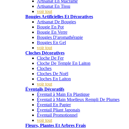
Artisanat En Macramé
Artisanat En Tissu
voir tout
Bougies Artificielles Et Décoratives
Artisanat De Bougies
Bougie En Pot
Bougie En Verre
Bougies D'aromathérapie
Bougies En Gel
voir tout
Cloches Décoratives
Cloche De Fer
Cloche De Temple En Laiton
Cloches
Cloches De Noël
Cloches En Laiton
voir tout
Éventails Décoratifs
Éventail à Main En Plastique
Éventail à Main Moelleux Rempli De Plumes
Éventail En Papier
Éventail Pliant Japonais
Éventail Promotionnel
voir tout
Fleurs, Plantes Et Arbres Frais