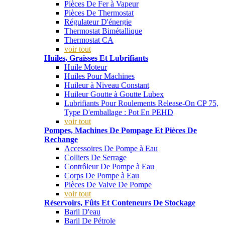
Pièces De Fer à Vapeur
Pièces De Thermostat
Régulateur D'énergie
Thermostat Bimétallique
Thermostat CA
voir tout
Huiles, Graisses Et Lubrifiants
Huile Moteur
Huiles Pour Machines
Huileur à Niveau Constant
Huileur Goutte à Goutte Lubex
Lubrifiants Pour Roulements Release-On CP 75,
Type D'emballage : Pot En PEHD
voir tout
Pompes, Machines De Pompage Et Pièces De
Rechange
Accessoires De Pompe à Eau
Colliers De Serrage
Contrôleur De Pompe à Eau
Corps De Pompe à Eau
Pièces De Valve De Pompe
voir tout
Réservoirs, Fûts Et Conteneurs De Stockage
Baril D'eau
Baril De Pétrole