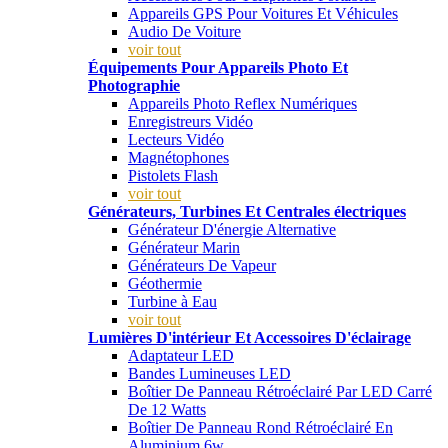
Appareils GPS Pour Voitures Et Véhicules
Audio De Voiture
voir tout
Équipements Pour Appareils Photo Et
Photographie
Appareils Photo Reflex Numériques
Enregistreurs Vidéo
Lecteurs Vidéo
Magnétophones
Pistolets Flash
voir tout
Générateurs, Turbines Et Centrales électriques
Générateur D'énergie Alternative
Générateur Marin
Générateurs De Vapeur
Géothermie
Turbine à Eau
voir tout
Lumières D'intérieur Et Accessoires D'éclairage
Adaptateur LED
Bandes Lumineuses LED
Boîtier De Panneau Rétroéclairé Par LED Carré
De 12 Watts
Boîtier De Panneau Rond Rétroéclairé En
Aluminium 6w