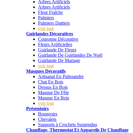
Arbres Artificiels
Arbres Artificiels
Fleur Fraîche
Palmiers
Palmiers Dattiers
voir tout
Guirlandes Décoratives
Couronne Décorative
Fleurs Artificielles
Guirlande De Fleurs
Guirlande De Guirlandes De Noël
Guirlande De Mariage
voir tout
Masques Décoratifs
Artisanat En Palissandre
Chat En Bois
Dessus En Bois
Masque De Fête
Masque En Bois
voir tout
Présentoirs
Bougeoirs
Chevalets
Supports à Crochets Suspendus
Chauffage, Thermostat Et Appareils De Chauffage