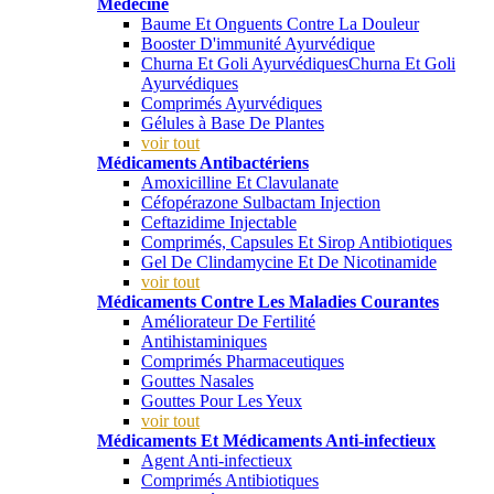
Médecine
Baume Et Onguents Contre La Douleur
Booster D'immunité Ayurvédique
Churna Et Goli AyurvédiquesChurna Et Goli
Ayurvédiques
Comprimés Ayurvédiques
Gélules à Base De Plantes
voir tout
Médicaments Antibactériens
Amoxicilline Et Clavulanate
Céfopérazone Sulbactam Injection
Ceftazidime Injectable
Comprimés, Capsules Et Sirop Antibiotiques
Gel De Clindamycine Et De Nicotinamide
voir tout
Médicaments Contre Les Maladies Courantes
Améliorateur De Fertilité
Antihistaminiques
Comprimés Pharmaceutiques
Gouttes Nasales
Gouttes Pour Les Yeux
voir tout
Médicaments Et Médicaments Anti-infectieux
Agent Anti-infectieux
Comprimés Antibiotiques