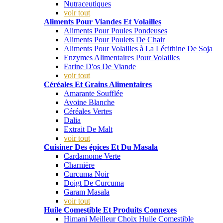
Nutraceutiques
voir tout
Aliments Pour Viandes Et Volailles
Aliments Pour Poules Pondeuses
Aliments Pour Poulets De Chair
Aliments Pour Volailles à La Lécithine De Soja
Enzymes Alimentaires Pour Volailles
Farine D'os De Viande
voir tout
Céréales Et Grains Alimentaires
Amarante Soufflée
Avoine Blanche
Céréales Vertes
Dalia
Extrait De Malt
voir tout
Cuisiner Des épices Et Du Masala
Cardamome Verte
Charnière
Curcuma Noir
Doigt De Curcuma
Garam Masala
voir tout
Huile Comestible Et Produits Connexes
Himani Meilleur Choix Huile Comestible