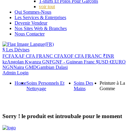
T-shirts Et Polos Pour Garçons
voir tout
Qui Sommes-Nous
Les Services & Enterprises
Devenir Vendeur
Nos Sites Web & Branches
Nous Contacter
Langue(FR)
$
Les Dévises
FCFA
XAF CFA FRANC
CFA
XOF CFA FRANC
₹
INR
kz
Angolan Kwanza
GNF
GNF - Guinean Franc
$
USD
€
EURO
NGN
Naira
GMD
Gambian Dalasi
Admin Login
Home
Soins Personnels Et
Soins Des
Peinture à La
Nettoyage
Mains
Gomme
Sorry ! le produit est introubale pour le moment