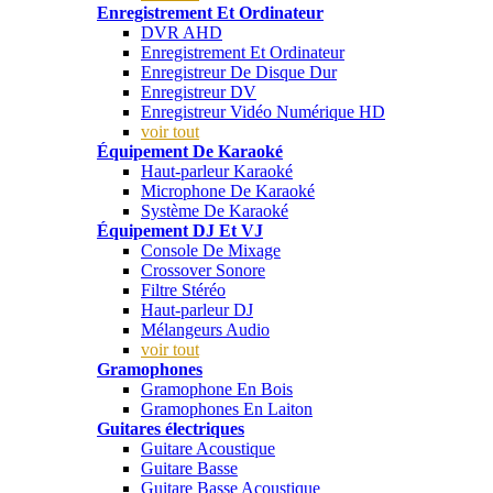
Enregistrement Et Ordinateur
DVR AHD
Enregistrement Et Ordinateur
Enregistreur De Disque Dur
Enregistreur DV
Enregistreur Vidéo Numérique HD
voir tout
Équipement De Karaoké
Haut-parleur Karaoké
Microphone De Karaoké
Système De Karaoké
Équipement DJ Et VJ
Console De Mixage
Crossover Sonore
Filtre Stéréo
Haut-parleur DJ
Mélangeurs Audio
voir tout
Gramophones
Gramophone En Bois
Gramophones En Laiton
Guitares électriques
Guitare Acoustique
Guitare Basse
Guitare Basse Acoustique