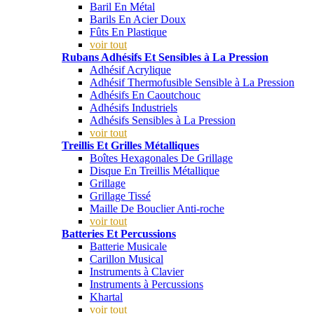
Baril En Métal
Barils En Acier Doux
Fûts En Plastique
voir tout
Rubans Adhésifs Et Sensibles à La Pression
Adhésif Acrylique
Adhésif Thermofusible Sensible à La Pression
Adhésifs En Caoutchouc
Adhésifs Industriels
Adhésifs Sensibles à La Pression
voir tout
Treillis Et Grilles Métalliques
Boîtes Hexagonales De Grillage
Disque En Treillis Métallique
Grillage
Grillage Tissé
Maille De Bouclier Anti-roche
voir tout
Batteries Et Percussions
Batterie Musicale
Carillon Musical
Instruments à Clavier
Instruments à Percussions
Khartal
voir tout