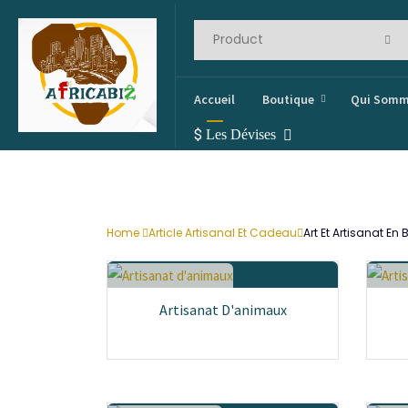
Accueil
Boutique
Qui Somm
$
Les Dévises
Home
Article Artisanal Et Cadeau
Art Et Artisanat En 
Artisanat D'animaux