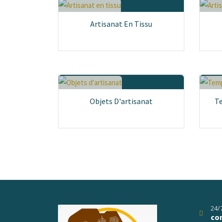
Artisanat En Tissu
Objets D'artisanat
Te
24/
co