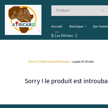
Accueil
Boutique
Qui Somm
$
Les Dévises
Home
Vêtements
Femmes
Jupes Et Shorts
Sorry ! le produit est introu