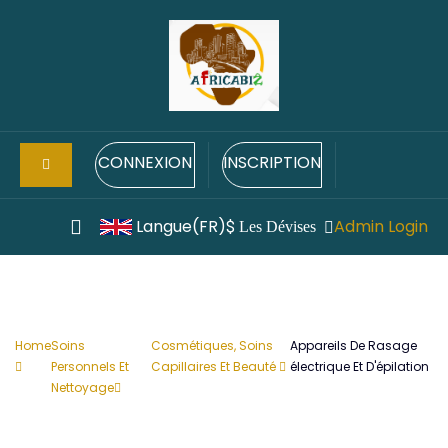
CONNEXION
INSCRIPTION
Langue(FR)
Admin Login
$
Les Dévises
Home
Soins
Cosmétiques, Soins
Appareils De Rasage
Personnels Et
Capillaires Et Beauté
électrique Et D'épilation
Nettoyage