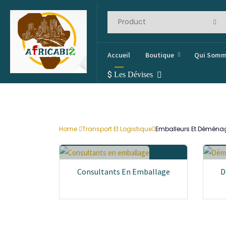
Accueil
Boutique
Qui Somm
$
Les Dévises
Home
Transport Et Logistique
Emballeurs Et Déména
Consultants En Emballage
D