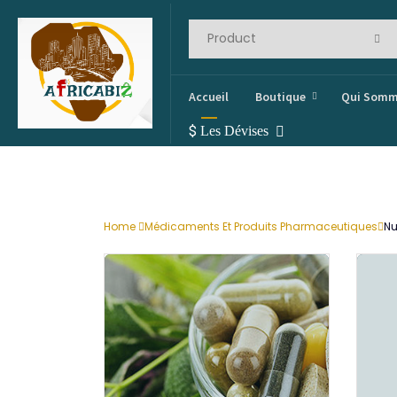
Accueil
Boutique
Qui Somm
$
Les Dévises
Home
Médicaments Et Produits Pharmaceutiques
Nu