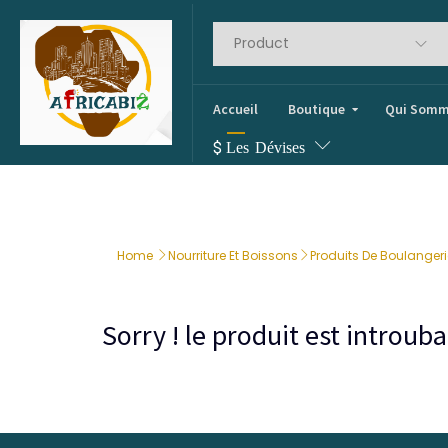
Accueil
Boutique
Qui Somm
$
Les Dévises
Home
Nourriture Et Boissons
Produits De Boulanger
Sorry ! le produit est introu