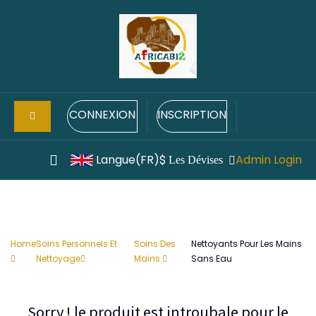
CONNEXION
INSCRIPTION
Langue(FR)
Admin Login
$
Les Dévises
Home
Soins Personnels Et
Soins Des
Nettoyants Pour Les Mains
Nettoyage
Mains
Sans Eau
Sorry ! le produit est introubale pour le