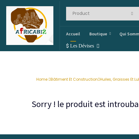
Accueil
Boutique
Qui Somm
$
Les Dévises
Home
Bâtiment Et Construction
Huiles, Graisses Et Lu
Sorry ! le produit est introu