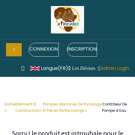
CONNEXION
INSCRIPTION
Langue(FR)
Admin Login
$
Les Dévises
Home
Bâtiment Et
Pompes, Machines De Pompage
Contrôleur De
Construction
Et Pièces De Rechange
Pompe à Eau
Sorry ! le produit est introubale pour le